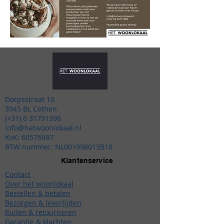
Dorpsstraat 10
3945 BL Cothen
(+31)
6 31791398
info@hetwoonlokaal.nl
KvK:
60576987
BTW nummer: NL001998013B10
Klantenservice
Contact
Over het woonlokaal
Bestellen & betalen
Bezorgen & levertijden
Ruilen & retourneren
Garantie & klachten