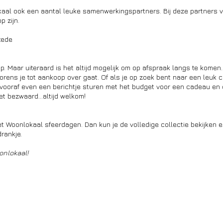
al ook een aantal leuke samenwerkingspartners. Bij deze partners v
p zijn.
stede
. Maar uiteraard is het altijd mogelijk om op afspraak langs te komen
vorens je tot aankoop over gaat. Of als je op zoek bent naar een leuk
 vooraf even een berichtje sturen met het budget voor een cadeau en 
iet bezwaard...altijd welkom!
et Woonlokaal sfeerdagen. Dan kun je de volledige collectie bekijken e
drankje.
oonlokaal!