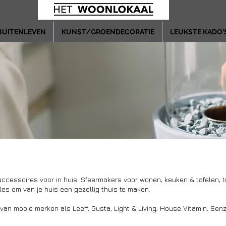
BUITENLEVEN
KUNST/GROENDECORATIE
LEUKSTE KADO'
ccessoires voor in huis. Sfeermakers voor wonen, keuken & tafelen, 
les om van je huis een gezellig thuis te maken.
 van mooie merken als Leeff, Gusta, Light & Living, House Vitamin, S