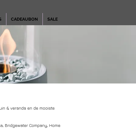
S
CADEAUBON
SALE
tuin & veranda en de mooiste
enza, Bridgewater Company, Home