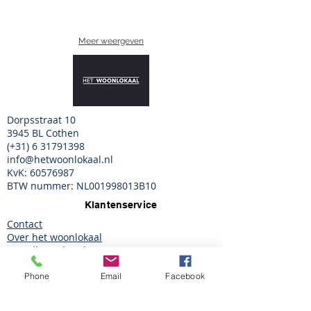
Meer weergeven
Dorpsstraat 10
3945 BL Cothen
(+31)
6 31791398
info@hetwoonlokaal.nl
KvK:
60576987
BTW nummer: NL001998013B10
Klantenservice
Contact
Over het woonlokaal
Bestellen & betalen
Bezorgen & levertijden
Ruilen & retourneren
Phone
Email
Facebook
Garantie & klachten