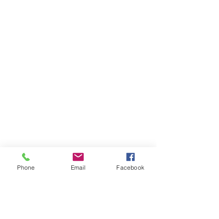
Favoriet gemaakt
Favorieten bekijken
Borrel bucket M
Producten zoeken
Mijn account
Volg uw bestelling
Favorieten
Winkelmandje
Cadeaubonnen
Toon prijzen
EUR
Phone
Email
Facebook