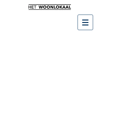
Winkel
/
Leukste kado's
/
Bucket Gifts