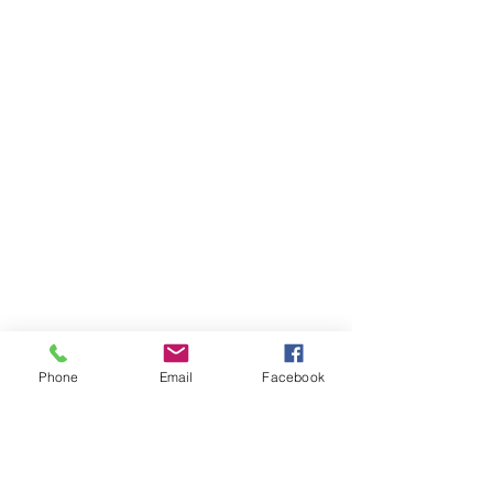
Materiaal: ABS
Meer weergeven
Bewaar dit product voor later
Favoriet
Favoriet gemaakt
Favorieten bekijken
Brainz 5 in 1 Charging Speaker Zwart
Producten zoeken
Mijn account
Volg uw bestelling
Favorieten
Winkelmandje
Cadeaubonnen
Toon prijzen
EUR
Phone
Email
Facebook