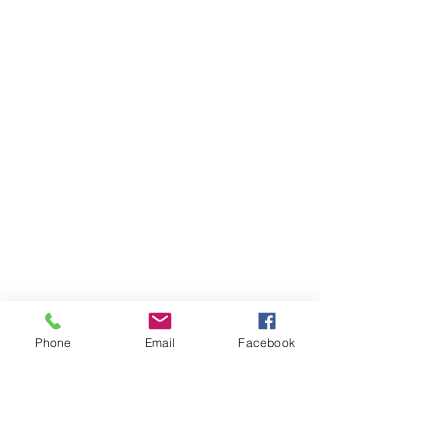
Producten zoeken
Mijn account
Volg uw bestelling
Favorieten
Winkelmandje
Cadeaubonnen
Toon prijzen
EUR
Phone
Email
Facebook