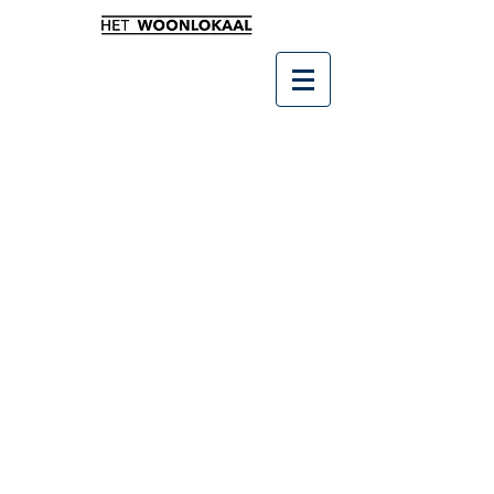
Winkel
/
Leukste kado's
/
Bucket Gifts