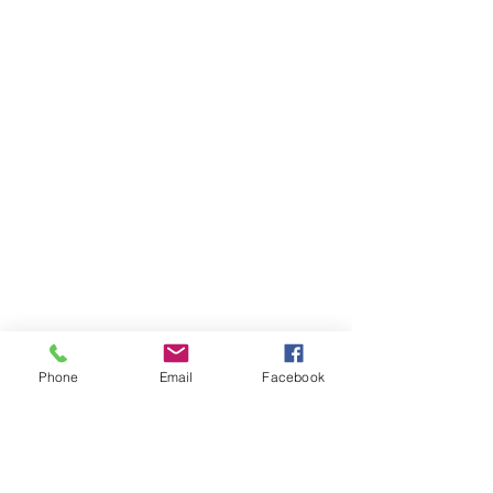
Volg uw bestelling
Favorieten
Winkelmandje
Cadeaubonnen
Toon prijzen
EUR
Phone
Email
Facebook