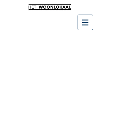
Sorry, het gevraagde product is niet beschikbaar
Producten zoeken
Mijn account
Volg uw bestelling
Favorieten
Winkelmandje
Cadeaubonnen
Toon prijzen
EUR