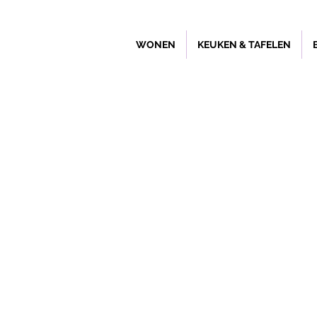
WONEN
KEUKEN & TAFELEN
Winkel
/
Keuken & Tafelen