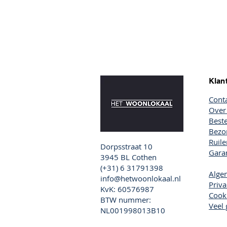
Klan
Cont
Over
Beste
Bezor
Ruil
Dorpsstraat 10
Garan
3945 BL Cothen
(+31) 6 31791398
Alge
info@hetwoonlokaal.nl
Priva
KvK: 60576987
Cook
+2
BTW nummer:
Gusta pizza set 5dlg
Veel 
€25.00
NL001998013B10
Aanbieding
was
€43.00
Bespaar
42%
Laagste prijs in 30 dagen vóór korting: €43.00