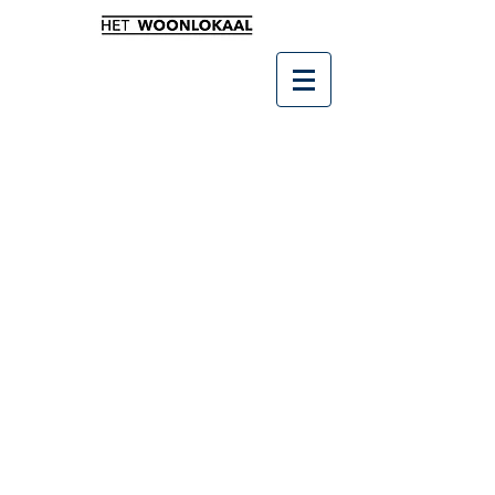
Sorry, het gevraagde product is niet beschikbaar
Producten zoeken
Mijn account
Volg uw bestelling
Favorieten
Winkelmandje
Cadeaubonnen
Toon prijzen
EUR