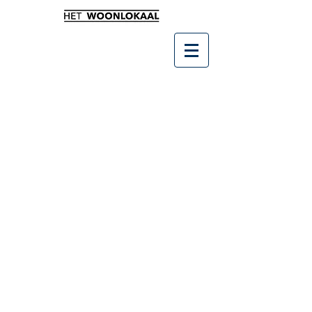
Winkel
/
Keuken & Tafelen