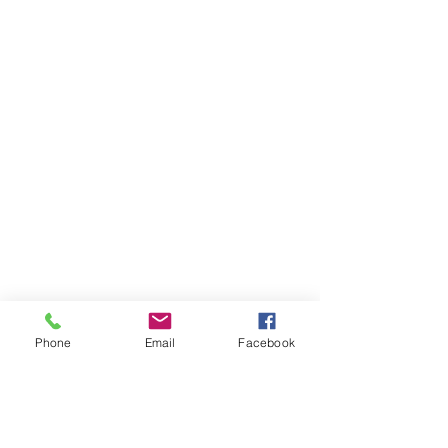
Mijn account
Volg uw bestelling
Favorieten
Winkelmandje
Cadeaubonnen
Toon prijzen
EUR
Phone
Email
Facebook