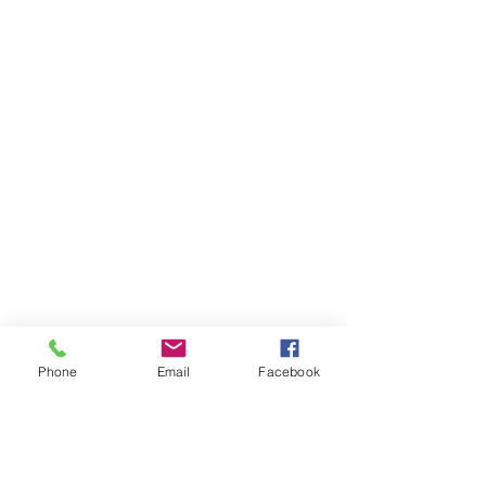
Favorieten
Winkelmandje
Cadeaubonnen
Toon prijzen
EUR
Phone
Email
Facebook