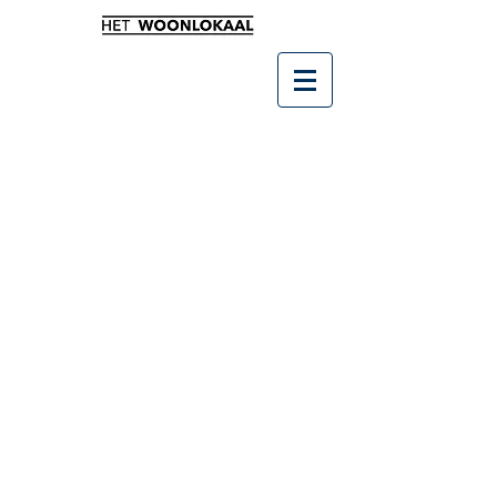
Winkel
/
Keuken & Tafelen