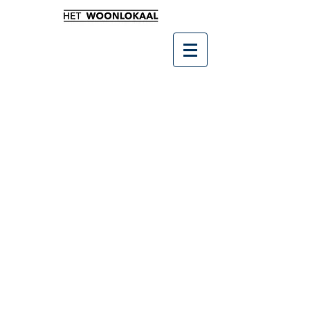
Winkel
/
Buitenleven