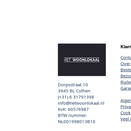
Klan
Cont
Over
Beste
Bezor
Ruil
Dorpsstraat 10
Garan
3945 BL Cothen
(+31) 6 31791398
Alge
info@hetwoonlokaal.nl
Priva
KvK: 60576987
Cook
BTW nummer:
Veel 
NL001998013B10