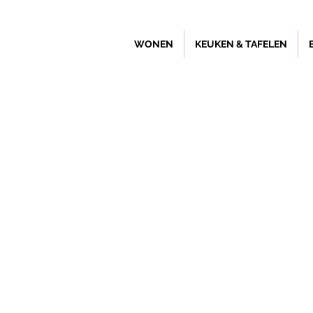
WONEN
KEUKEN & TAFELEN
Winkel
/
Kunst en groendecoratie