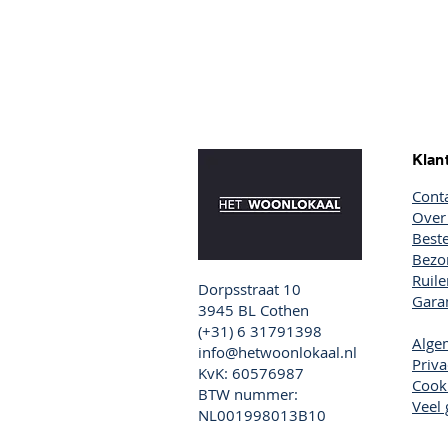
Klan
Cont
Over
Beste
Bezor
Ruil
Dorpsstraat 10
Garan
3945 BL Cothen
(+31) 6 31791398
Alge
info@hetwoonlokaal.nl
Priva
KvK: 60576987
Cook
BTW nummer:
Veel 
NL001998013B10