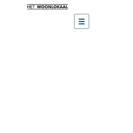
Winkel
/
Kunst en groendecoratie