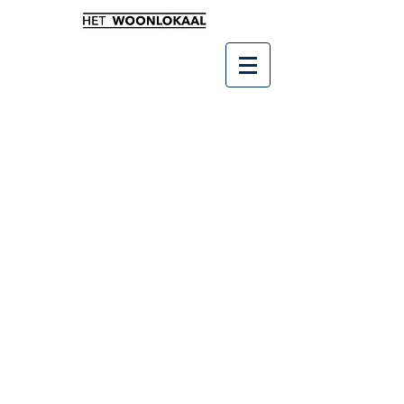
Winkel
/
Kunst en groendecoratie