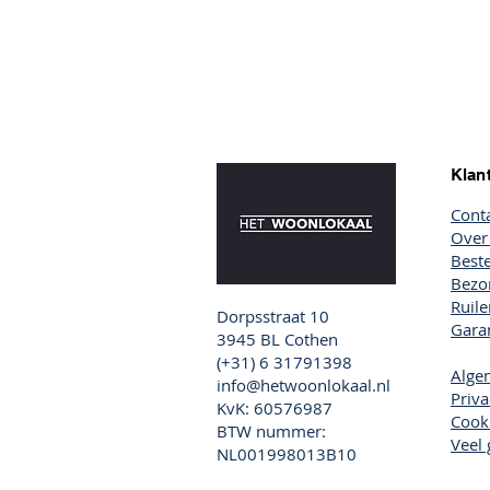
Klan
Cont
Over
Beste
Bezor
Ruil
Dorpsstraat 10
Garan
3945 BL Cothen
(+31) 6 31791398
Alge
info@hetwoonlokaal.nl
Priva
KvK: 60576987
Cook
BTW nummer:
Veel 
NL001998013B10