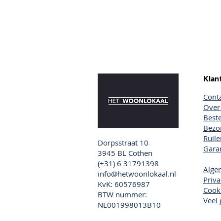
Klan
Cont
Over
Beste
Bezor
Ruil
Dorpsstraat 10
Garan
3945 BL Cothen
(+31) 6 31791398
Alge
info@hetwoonlokaal.nl
Priva
KvK: 60576987
Cook
BTW nummer:
Veel 
NL001998013B10