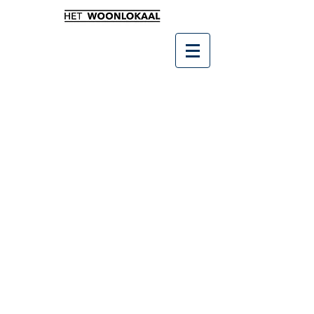
Winkel
/
Kunst en groendecoratie