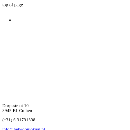
top of page
Sorry, het gevraagde product is niet beschikbaar
Producten zoeken
Mijn account
Volg uw bestelling
Favorieten
Winkelmandje
Cadeaubonnen
Toon prijzen
EUR
Dorpsstraat 10
3945 BL Cothen
(+31) 6 31791398
info@hetwoonlokaal.nl