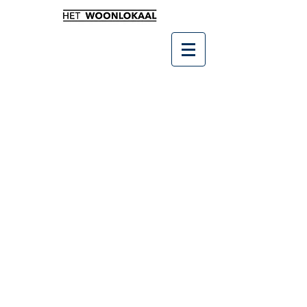
Winkel
/
Keuken & Tafelen