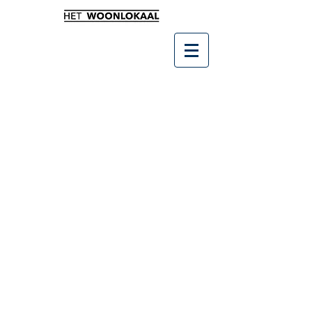
Winkel
/
Buitenleven