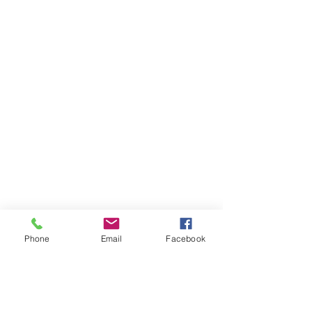
verzendkosten)
✔️ Retourkosten eigen rekening
✔️ 14 dagen bedenktijd
Meer weergeven
Bewaar dit product voor later
Favoriet
Favoriet gemaakt
Favorieten bekijken
Led flessenkurk lamp naturel
Mogelijk bent u ook geïnteresseerd in
Phone
Email
Facebook