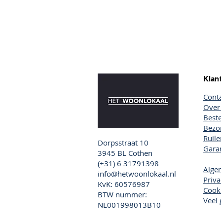
Klan
Cont
Over
Beste
Bezor
Ruil
Dorpsstraat 10
Garan
3945 BL Cothen
(+31) 6 31791398
Alge
info@hetwoonlokaal.nl
Priva
KvK: 60576987
Cook
BTW nummer:
Veel 
NL001998013B10