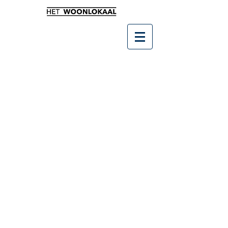
Winkel
/
Keuken & Tafelen