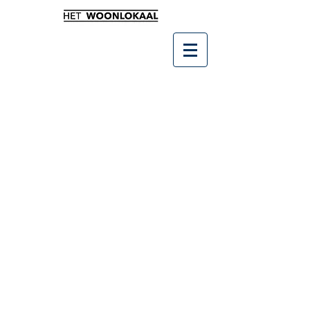
Winkel
/
Keuken & Tafelen