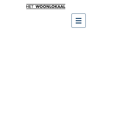
Sorry, het gevraagde product is niet beschikbaar
Producten zoeken
Mijn account
Volg uw bestelling
Favorieten
Winkelmandje
Cadeaubonnen
Toon prijzen
EUR