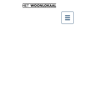
Winkel
/
Kunst en groendecoratie