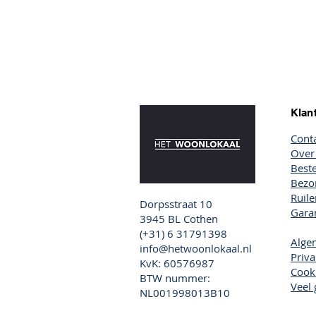
Klan
Cont
Over
Beste
Bezor
Ruil
Dorpsstraat 10
Garan
3945 BL Cothen
(+31) 6 31791398
Alge
info@hetwoonlokaal.nl
Priva
KvK: 60576987
Cook
BTW nummer:
Veel 
NL001998013B10