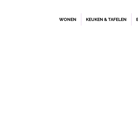
WONEN
KEUKEN & TAFELEN
Winkel
/
Leukste kado's