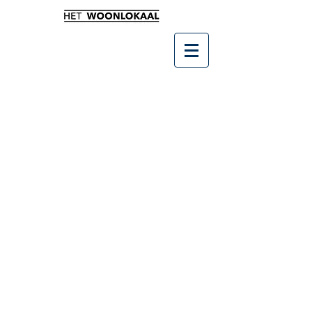
Winkel
/
Kunst en groendecoratie