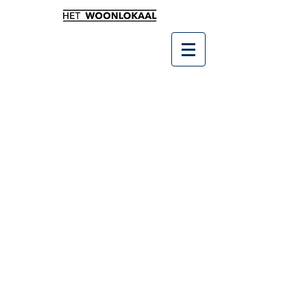
Sorry, het gevraagde product is niet beschikbaar
Producten zoeken
Mijn account
Volg uw bestelling
Favorieten
Winkelmandje
Cadeaubonnen
Toon prijzen
EUR