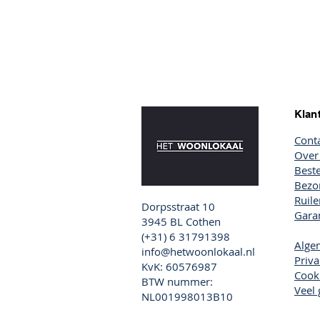
Klan
Cont
Over
Beste
Bezor
Ruil
Dorpsstraat 10
Garan
3945 BL Cothen
(+31) 6 31791398
Alge
info@hetwoonlokaal.nl
Priva
KvK: 60576987
Cook
BTW nummer:
Veel 
NL001998013B10