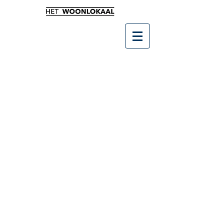
Winkel
/
Buitenleven