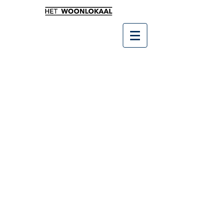
Sorry, het gevraagde product is niet beschikbaar
Producten zoeken
Mijn account
Volg uw bestelling
Favorieten
Winkelmandje
Cadeaubonnen
Toon prijzen
EUR