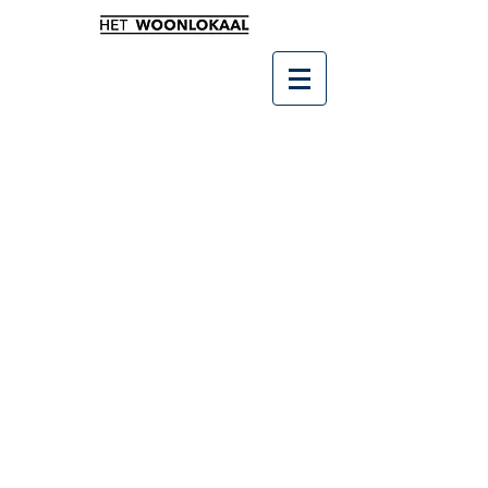
Winkel
/
Buitenleven