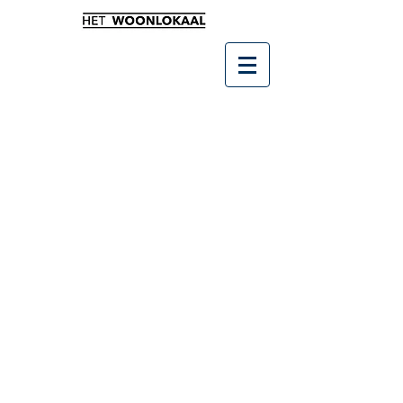
Sorry, het gevraagde product is niet beschikbaar
Producten zoeken
Mijn account
Volg uw bestelling
Favorieten
Winkelmandje
Cadeaubonnen
Toon prijzen
EUR