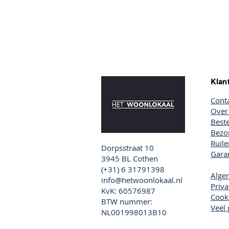
Klan
Cont
Over
Beste
Bezor
Ruil
Dorpsstraat 10
Garan
3945 BL Cothen
(+31) 6 31791398
Alge
info@hetwoonlokaal.nl
Priva
KvK: 60576987
Cook
BTW nummer:
Veel 
NL001998013B10