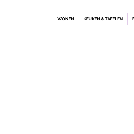
WONEN
KEUKEN & TAFELEN
Winkel
/
Leukste kado's