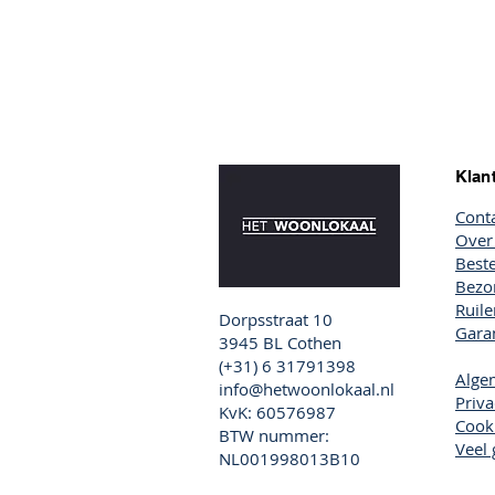
Klan
Cont
Over
Beste
Bezor
Ruil
Dorpsstraat 10
Garan
3945 BL Cothen
(+31) 6 31791398
Alge
info@hetwoonlokaal.nl
Priva
KvK: 60576987
Cook
BTW nummer:
Veel 
NL001998013B10